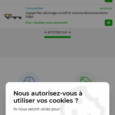
Compatible
EN STOCK
Nappe flex allumage on/off et volume Motorola Moto
Edge
Prix : Veuillez vous connecter
4 articles sur
4
Nous autorisez-vous à
utiliser vos cookies ?
Ils nous seront utiles pour :