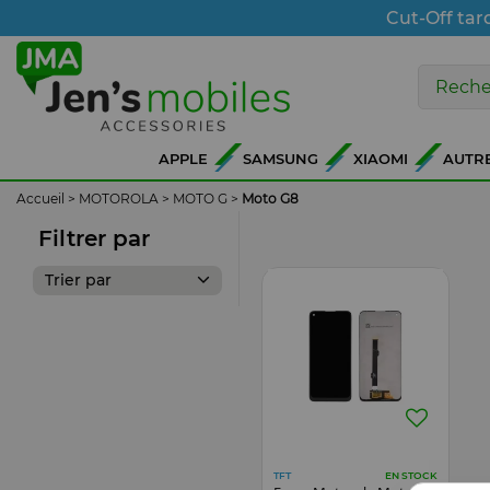
Cut-Off tar
APPLE
SAMSUNG
XIAOMI
AUTR
Accueil
>
MOTOROLA
>
MOTO G
>
Moto G8
Filtrer par
Trier par
TFT
EN STOCK