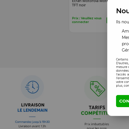
Ecran Motorola Moto G8
TFT noir
Nou
Prix : Veuillez vous
Ils no
connecter
Amé
Mes
pro
Gér
Certains
D'autres
mesure d
données 
l'accès 
l’ensemb
votre co
plus, con
CON