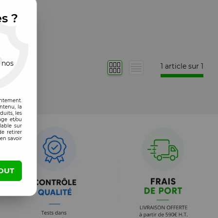
es ?
 nos
1 article sur
1
entement.
ntenu, la
uits, les
age et/ou
lable sur
e retirer
en savoir
OUT