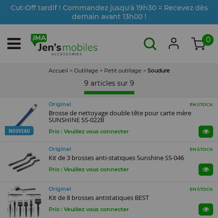
Cut-Off tardif ! Commandez jusqu'à 19h30 = Recevez dès
demain avant 13h00 !
0
Accueil
>
Outillage
>
Petit outillage
>
Soudure
9 articles sur
9
Original
EN STOCK
Brosse de nettoyage double tête pour carte mère
SUNSHINE SS-022B
NOUVEAU
Prix : Veuillez vous connecter
Original
EN STOCK
Kit de 3 brosses anti-statiques Sunshine SS-046
Prix : Veuillez vous connecter
Original
EN STOCK
Kit de 8 brosses antistatiques BEST
Prix : Veuillez vous connecter