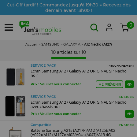
Cut-Off tardif ! Commandez jusqu'à 19h30 = Recevez dès
demain avant 13h00 !
0
Accueil
>
SAMSUNG
>
GALAXY A
>
A12 Nacho (A127)
10 articles sur
10
SERVICE PACK
PROCHAINEMENT
Ecran Samsung A127 Galaxy A12 ORIGINAL SP Nacho
noir
Prix : Veuillez vous connecter
ME PRÉVENIR
SERVICE PACK
EN STOCK
Ecran Samsung A127 Galaxy A12 ORIGINAL SP Nacho
avec chassis noir
Prix : Veuillez vous connecter
Compatible
EN STOCK
Batterie Samsung A21s (A217F)/A12 (A125)/A02
(A022)/M12 (M127)/M02/A04s (A047)/A13 4G