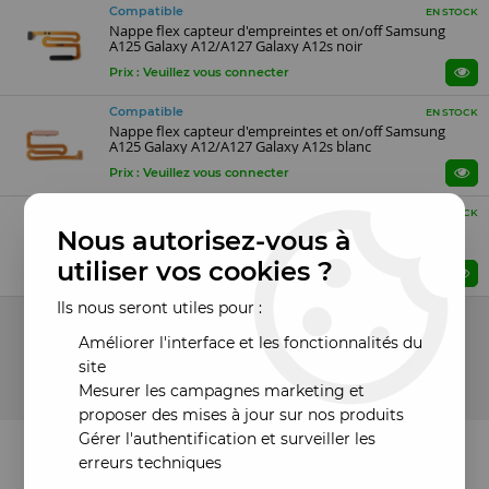
Compatible
EN STOCK
Nappe flex capteur d'empreintes et on/off Samsung
A125 Galaxy A12/A127 Galaxy A12s noir
Prix : Veuillez vous connecter
Compatible
EN STOCK
Nappe flex capteur d'empreintes et on/off Samsung
A125 Galaxy A12/A127 Galaxy A12s blanc
Prix : Veuillez vous connecter
Compatible
EN STOCK
Nappe flex capteur d'empreintes et on/off Samsung
Nous autorisez-vous à
A125 Galaxy A12/A127 Galaxy A12s bleu
utiliser vos cookies ?
Prix : Veuillez vous connecter
Ils nous seront utiles pour :
10 articles sur
10
Améliorer l'interface et les fonctionnalités du
site
Mesurer les campagnes marketing et
proposer des mises à jour sur nos produits
Gérer l'authentification et surveiller les
erreurs techniques