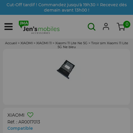
Cut-Off tardif ! Commandez jusqu'à 19h30 = Recevez dès
demain avant 13h00 !
0
Accueil
>
XIAOMI
>
XIAOMI 11
>
Xiaomi 11 Lite Ne 5G
>
Tiroir sim Xiaomi 11 Lite
5G Ne bleu
XIAOMI
Réf. :
AR0017013
Compatible