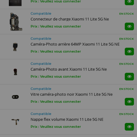
Prix : Veuillez vous connecter
Compatible
EN STOCK
Connecteur de charge Xiaomi 11 Lite 5G Ne
Prix : Veuillez vous connecter
Compatible
EN STOCK
Caméra-Photo arrière 64MP Xiaomi 11 Lite 5G NE
Prix : Veuillez vous connecter
Compatible
EN STOCK
Caméra-Photo avant Xiaomi 11 Lite 5G Ne
Prix : Veuillez vous connecter
Compatible
EN STOCK
Vitre caméra-photo noir Xiaomi 11 Lite 5G Ne
Prix : Veuillez vous connecter
Compatible
EN STOCK
Nappe flex volume Xiaomi 11 Lite 5G NE
Prix : Veuillez vous connecter