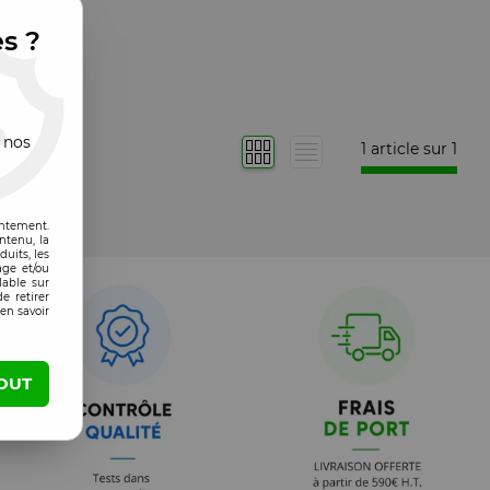
es ?
 nos
1 article sur
1
entement.
ntenu, la
uits, les
age et/ou
lable sur
e retirer
en savoir
OUT