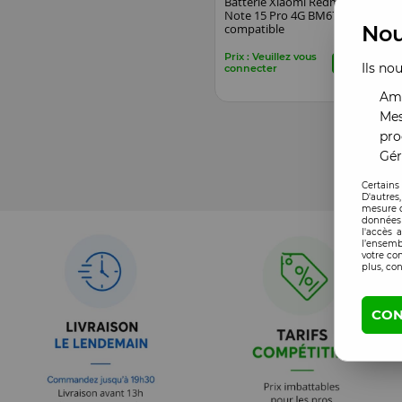
Batterie Xiaomi Redmi
Note 15 Pro 4G BM67
compatible
Nou
Prix : Veuillez vous
Ils no
connecter
Amé
Mes
pro
Gér
Certains
D'autres
mesure d
données 
l'accès 
l’ensemb
votre co
plus, con
CON