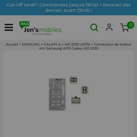
Cut-Off tardif ! Commandez jusqu'à 19h30 = Recevez dès
demain avant 13h00 !
0
Accueil
>
SAMSUNG
>
GALAXY A
>
A01 2020 (A015)
>
Connecteur de lecteur
sim Samsung A015 Galaxy A01 2020