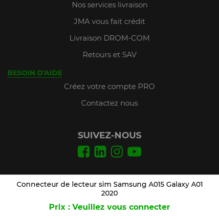
Nos services livraison
JMA vous fait crédit
Livraison DROM-COM
Retours et SAV
BESOIN D'AIDE
Créez votre compte PRO
Contactez nous
SUIVEZ-NOUS
Conditions Générales de Vente
Connecteur de lecteur sim Samsung A015 Galaxy A01
Mentions légales
2020
Prix : Veuillez vous connecter
Plan du site