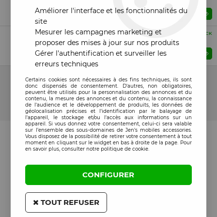
Tiroir sim Samsung A015 Galaxy A01 2020 rouge
Améliorer l'interface et les fonctionnalités du
Prix : Veuillez vous connecter
site
Mesurer les campagnes marketing et
Compatible
EN STOCK
Tiroir sim Samsung A015 Galaxy A01 2020 noir
proposer des mises à jour sur nos produits
Gérer l'authentification et surveiller les
Prix : Veuillez vous connecter
erreurs techniques
15 articles sur
15
Certains cookies sont nécessaires à des fins techniques, ils sont
donc dispensés de consentement. D'autres, non obligatoires,
peuvent être utilisés pour la personnalisation des annonces et du
contenu, la mesure des annonces et du contenu, la connaissance
de l'audience et le développement de produits, les données de
géolocalisation précises et l'identification par le balayage de
l'appareil, le stockage et/ou l'accès aux informations sur un
appareil. Si vous donnez votre consentement, celui-ci sera valable
sur l’ensemble des sous-domaines de Jen's mobiles accessories.
Vous disposez de la possibilité de retirer votre consentement à tout
moment en cliquant sur le widget en bas à droite de la page. Pour
en savoir plus, consulter notre politique de cookie.
CONFIGURER
TOUT REFUSER